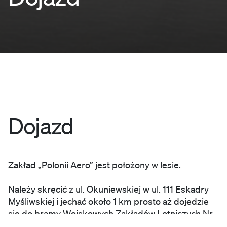
Dojazd
Zakład „Polonii Aero” jest położony w lesie.
Należy skręcić z ul. Okuniewskiej w ul. 111 Eskadry
Myśliwskiej i jechać około 1 km prosto aż dojedzie
się do bramy Wojskowych Zakładów Lotniczych Nr
2. Po wjeździe na teren WZL2 należy się kierować