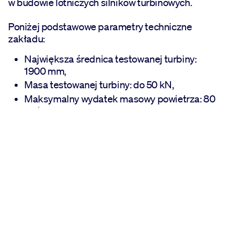
w budowie lotniczych silników turbinowych.
Poniżej podstawowe parametry techniczne
zakładu:
Największa średnica testowanej turbiny:
1900 mm,
Masa testowanej turbiny: do 50 kN,
Maksymalny wydatek masowy powietrza: 80
kg/s,
Maksymalne ciśnienie powietrza po stronie
zasilania: 750 kPa,
Minimalne ciśnienie powietrza po stronie
wylotowej: 24 kPa,
Maksymalna temperatura powietrza po
stronie zasilania: 650 K,
Maksymalna moc turbiny na wale: 16 MW,
Maksymalny moment obrotowy: 67 kNm,