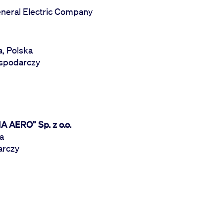
eneral Electric Company
a, Polska
ospodarczy
 AERO” Sp. z o.o.
ka
arczy