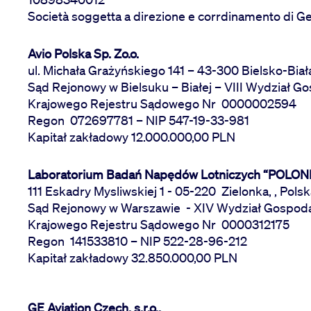
Società soggetta a direzione e corrdinamento di G
Avio Polska Sp. Zo.o.
ul. Michała Grażyńskiego 141 – 43-300 Bielsko-Biał
Sąd Rejonowy w Bielsuku – Białej – VIII Wydział G
Krajowego Rejestru Sądowego Nr 0000002594
Regon 072697781 – NIP 547-19-33-981
Kapitał zakładowy 12.000.000,00 PLN
Laboratorium Badań Napędów Lotniczych “POLONIA
111 Eskadry Mysliwskiej 1 - 05-220 Zielonka, , Pols
Sąd Rejonowy w Warszawie - XIV Wydział Gospod
Krajowego Rejestru Sądowego Nr 0000312175
Regon 141533810 – NIP 522-28-96-212
Kapitał zakładowy 32.850.000,00 PLN
GE Aviation Czech, s.r.o.,