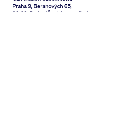
Praha 9, Beranových 65,
99 02, Praha (Česká republika).
IČO: 279 28 845
Zapsána u Městského soudu v Praze pod spisovou
VAT: CZ 27928845
Read GE Aerospace Privacy Notice
Privacy Notice Clients
Avio Aero English