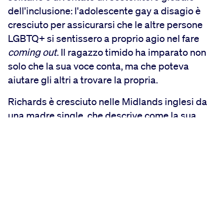
dell'inclusione: l'adolescente gay a disagio è
cresciuto per assicurarsi che le altre persone
LGBTQ+ si sentissero a proprio agio nel fare
coming out
. Il ragazzo timido ha imparato non
solo che la sua voce conta, ma che poteva
aiutare gli altri a trovare la propria.
Richards è cresciuto nelle Midlands inglesi da
una madre single, che descrive come la sua
"roccia e ispirazione assoluta". Quando aveva
quattro anni, lo portò a Disneyland Paris.
Quello che ricorda meglio non è le montagne
russe o il castello incantato, ma il
viaggio in
aereo
dall'Inghilterra. Amava tutto: il
trambusto dell'aeroporto, la misteriosa fisica
del volo, la vista del mondo da lassù. "Ero